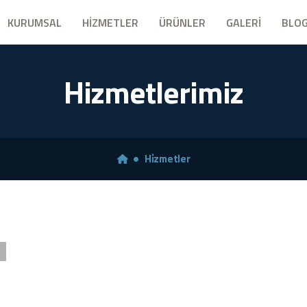
KURUMSAL
HİZMETLER
ÜRÜNLER
GALERİ
BLO
Hizmetlerimiz
Hi̇zmetler