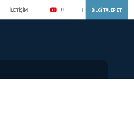
G
İLETİŞİM
BİLGİ TALEP ET
Ara