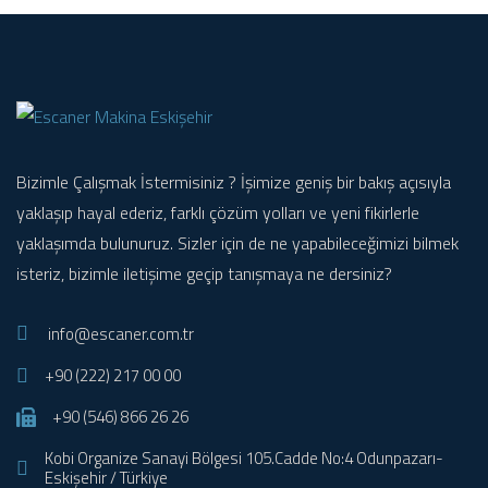
Bizimle Çalışmak İstermisiniz ? İşimize geniş bir bakış açısıyla
yaklaşıp hayal ederiz, farklı çözüm yolları ve yeni fikirlerle
yaklaşımda bulunuruz. Sizler için de ne yapabileceğimizi bilmek
isteriz, bizimle iletişime geçip tanışmaya ne dersiniz?
info@escaner.com.tr
+90 (222) 217 00 00
+90 (546) 866 26 26
Kobi Organize Sanayi Bölgesi 105.Cadde No:4 Odunpazarı-
Eskişehir / Türkiye